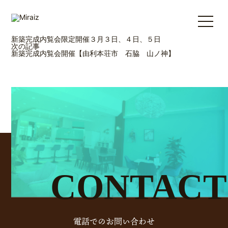
新築完成内覧会開催【由利本荘市 船ヶ台】
2023年7月2日
由利本荘市船ヶ台で内覧会開催予定。７月１５.１６.１７. ２２.
２３ 限定事前予約なしでご内覧いただけます。
船ヶ台内覧会
前の記事
新築完成内覧会限定開催３月３日、４日、５日
次の記事
新築完成内覧会開催【由利本荘市 石脇 山ノ神】
CONTACT
電話でのお問い合わせ